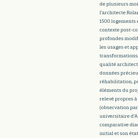
de plusieurs moi
l’architecte Rola
1500 logements é
contexte post-co
profondes modifi
les usages et ap
transformations
qualité architec
données précieuse
réhabilitation, 
éléments du proj
relevé propres à 
(observation part
universitaire d’
comparative diac
initial et son ét