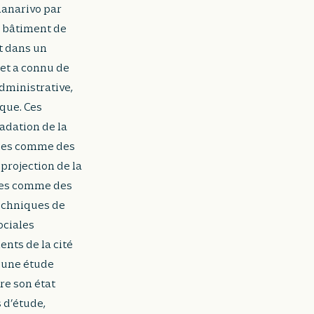
nanarivo par
e bâtiment de
t dans un
jet a connu de
dministrative,
ique. Ces
adation de la
 vues comme des
 projection de la
gées comme des
techniques de
ociales
ents de la cité
à une étude
re son état
s d’étude,