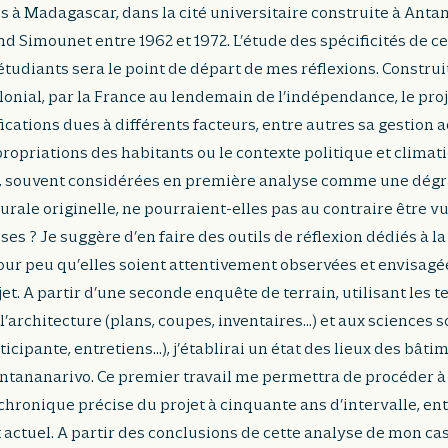
s à Madagascar, dans la cité universitaire construite à Anta
nd Simounet entre 1962 et 1972. L’étude des spécificités de c
tudiants sera le point de départ de mes réflexions. Construi
lonial, par la France au lendemain de l’indépendance, le pro
cations dues à différents facteurs, entre autres sa gestion a
propriations des habitants ou le contexte politique et climat
, souvent considérées en première analyse comme une dégr
turale originelle, ne pourraient-elles pas au contraire être
s ? Je suggère d’en faire des outils de réflexion dédiés à la
pour peu qu’elles soient attentivement observées et envisa
et. A partir d’une seconde enquête de terrain, utilisant les 
l’architecture (plans, coupes, inventaires…) et aux sciences s
icipante, entretiens…), j’établirai un état des lieux des bâtim
Antananarivo. Ce premier travail me permettra de procéder 
hronique précise du projet à cinquante ans d’intervalle, ent
at actuel. A partir des conclusions de cette analyse de mon ca