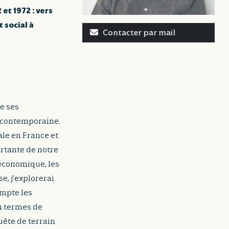
et 1972 : vers
 social à
Contacter par mail
e ses
e contemporaine.
ale en France et
ortante de notre
 économique, les
e, j’explorerai
ompte les
en termes de
uête de terrain