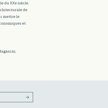
le du XXe siècle.
rchitecturale de
ur mettre le
économiques et
dagascar,