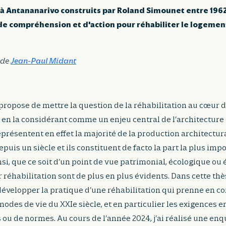
à Antananarivo construits par Roland Simounet entre 1962 
de compréhension et d'action pour réhabiliter le logement
 de
Jean-Paul Midant
propose de mettre la question de la réhabilitation au cœur d
en la considérant comme un enjeu central de l’architectur
présentent en effet la majorité de la production architectur
uis un siècle et ils constituent de facto la part la plus imp
nsi, que ce soit d’un point de vue patrimonial, écologique ou
 réhabilitation sont de plus en plus évidents. Dans cette thès
développer la pratique d’une réhabilitation qui prenne en c
modes de vie du XXIe siècle, et en particulier les exigences 
 ou de normes. Au cours de l’année 2024, j’ai réalisé une enq