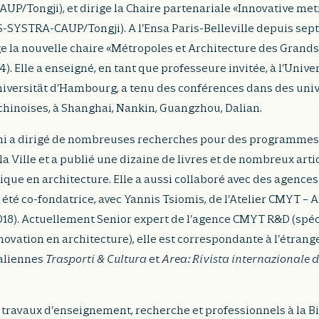
UP/Tongji), et dirige la Chaire partenariale «Innovative me
-SYSTRA-CAUP/Tongji). A l’Ensa Paris-Belleville depuis sept
ge la nouvelle chaire «Métropoles et Architecture des Gran
. Elle a enseigné, en tant que professeure invitée, à l’Unive
niversität d’Hambourg, a tenu des conférences dans des univ
hinoises, à Shanghai, Nankin, Guangzhou, Dalian.
ni a dirigé de nombreuses recherches pour des programmes 
 la Ville et a publié une dizaine de livres et de nombreux artic
tique en architecture. Elle a aussi collaboré avec des agences
 été co-fondatrice, avec Yannis Tsiomis, de l’Atelier CMYT – 
18). Actuellement Senior expert de l’agence CMYT R&D (spéc
novation en architecture), elle est correspondante à l’étran
taliennes
Trasporti & Cultura
et
Area: Rivista internazionale d
s travaux d’enseignement, recherche et professionnels à la B