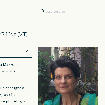
PR Hdr (VT)
a Mazzoni est
e Venise),
elle enseigne à
, où elle
rban planning &