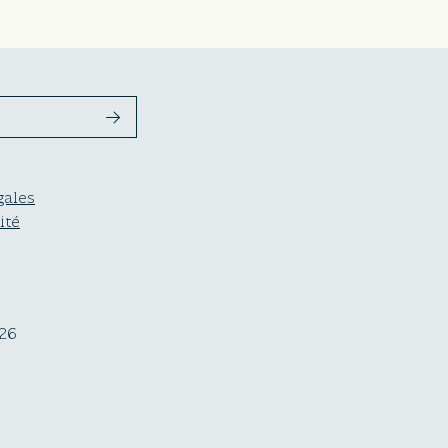
gales
ité
26