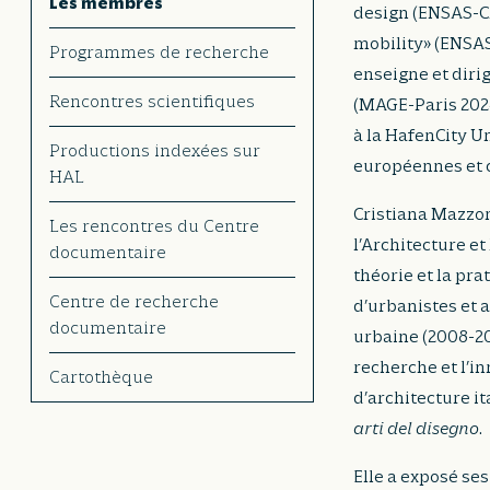
Les membres
design (ENSAS-CA
mobility» (ENSAS
Programmes de recherche
enseigne et diri
Rencontres scientifiques
(MAGE-Paris 2024)
à la HafenCity U
Productions indexées sur
européennes et c
HAL
Cristiana Mazzo
Les rencontres du Centre
l’Architecture et
documentaire
théorie et la pra
Centre de recherche
d’urbanistes et a
documentaire
urbaine (2008-20
recherche et l’in
Cartothèque
d’architecture i
arti del disegno
.
Elle a exposé se