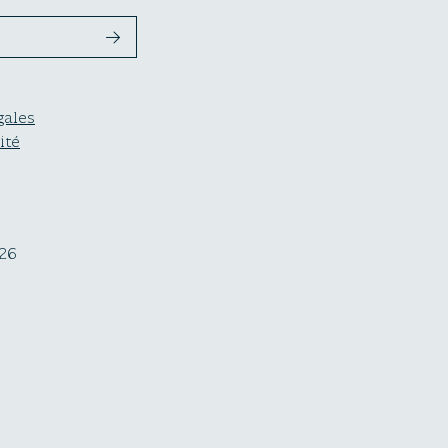
gales
ité
26